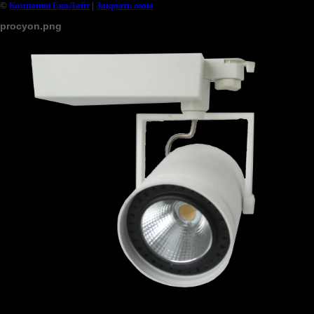
©
Компания ЕкаЛайт
|
Закрыть окно
procyon.png