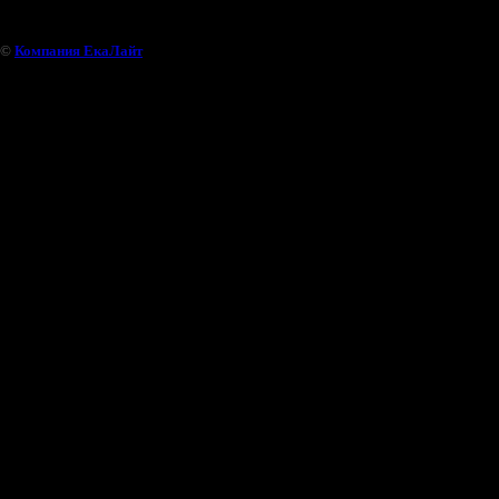
©
Компания ЕкаЛайт